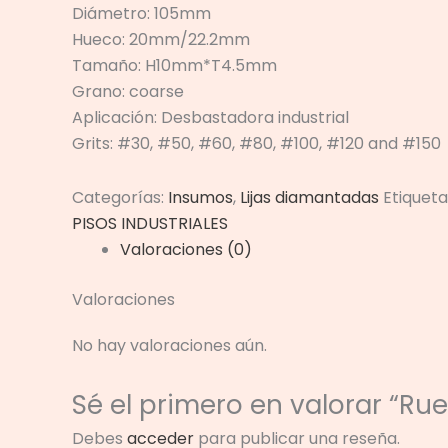
Diámetro: 105mm
Hueco: 20mm/22.2mm
Tamaño: H10mm*T4.5mm
Grano: coarse
Aplicación: Desbastadora industrial
Grits: #30, #50, #60, #80, #100, #120 and #150
Categorías:
Insumos
,
Lijas diamantadas
Etiqueta
PISOS INDUSTRIALES
Valoraciones (0)
Valoraciones
No hay valoraciones aún.
Sé el primero en valorar “Ru
Debes
acceder
para publicar una reseña.