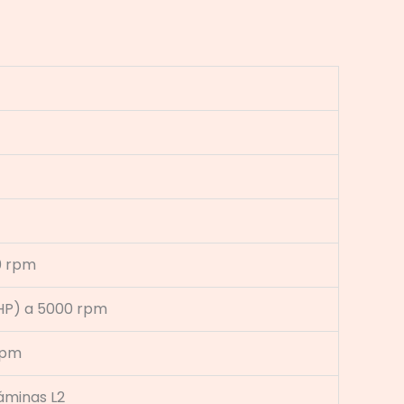
 rpm
 HP) a 5000 rpm
rpm
láminas L2