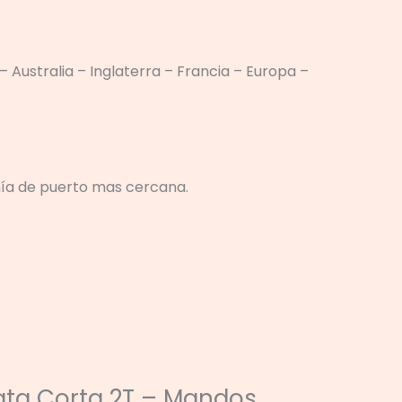
 Australia – Inglaterra – Francia – Europa –
anía de puerto mas cercana.
Pata Corta 2T – Mandos