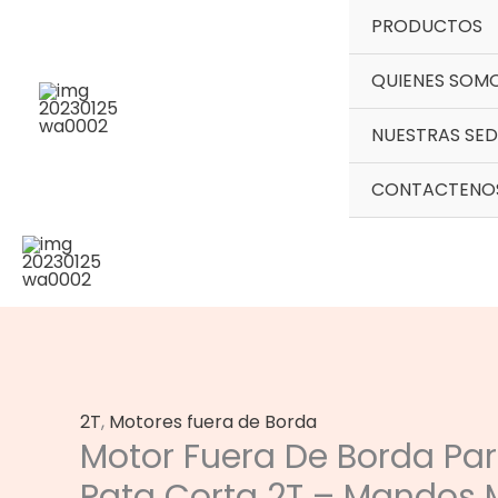
Ir
PRODUCTOS
al
contenido
QUIENES SOM
NUESTRAS SED
CONTACTENO
2T
,
Motores fuera de Borda
Motor Fuera De Borda Par
Pata Corta 2T – Mandos