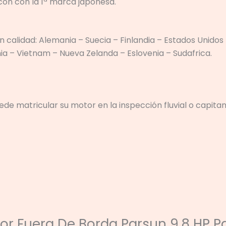
on con la 1ª marca japonesa.
calidad: Alemania – Suecia – Finlandia – Estados Unidos –
a – Vietnam – Nueva Zelanda – Eslovenia – Sudafrica.
ede matricular su motor en la inspección fluvial o capit
tor Fuera De Borda Parsun 9.8 HP 