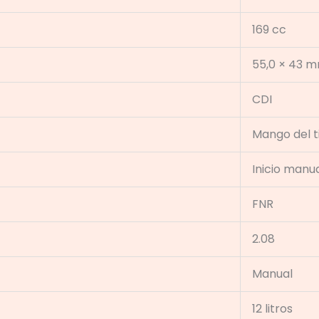
169 cc
55,0 × 43 
CDI
Mango del 
Inicio manu
FNR
2.08
Manual
12 litros