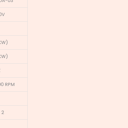
DA-03
0V
7KW)
7KW)
Z
00 RPM
 2