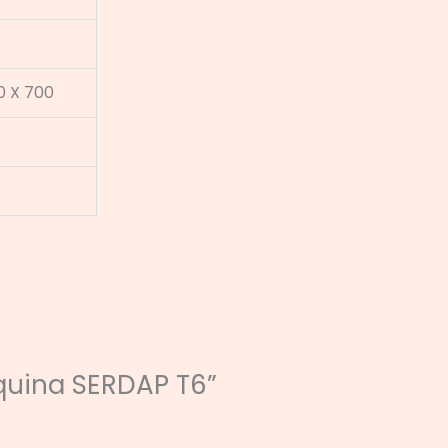
0 X 700
áquina SERDAP T6”