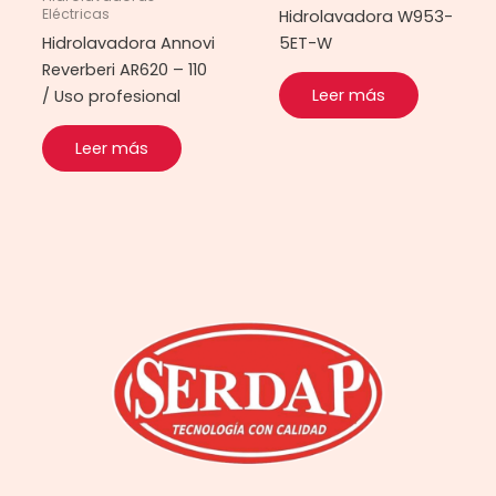
Eléctricas
Hidrolavadora W953-
Hidrolavadora Annovi
5ET-W
Reverberi AR620 – 110
Leer más
/ Uso profesional
Leer más