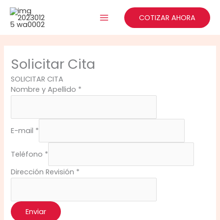
Ir
al
COTIZAR AHORA
contenido
Solicitar Cita
SOLICITAR CITA
Nombre y Apellido
*
E-mail
*
Teléfono
*
Dirección Revisión
*
Enviar