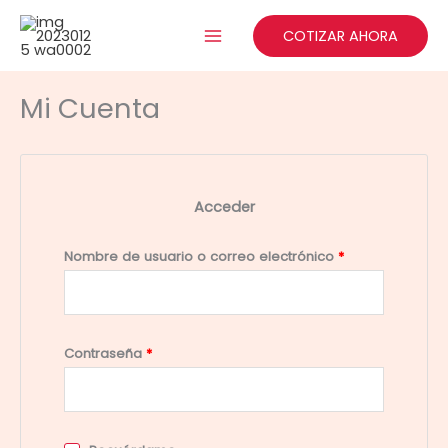
Ir
Obligatorio
Obligatorio
al
COTIZAR AHORA
contenido
Mi Cuenta
Acceder
Nombre de usuario o correo electrónico
*
Contraseña
*