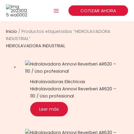
Ir
al
COTIZAR AHORA
contenido
Inicio
/ Productos etiquetados “HIDROLAVADORA
INDUSTRIAL”
HIDROLAVADORA INDUSTRIAL
Hidrolavadoras Eléctricas
Hidrolavadora Annovi Reverberi AR620 –
110 / Uso profesional
Leer más