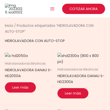
Ir
al
COTIZAR AHORA
contenido
Inicio
/ Productos etiquetados “HIDROLAVADORA CON
AUTO-STOP”
HIDROLAVADORA CON AUTO-STOP
Hidrolavadoras Eléctricas
Hidrolavadoras Eléctricas
HIDROLAVADORA DANAU S-
HD2050A
HIDROLAVADORA DANAU S-
HD2300A
Leer más
Leer más