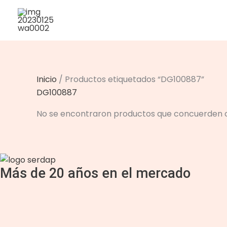
Ir
al
contenido
Inicio
/ Productos etiquetados “DG100887”
DG100887
No se encontraron productos que concuerden co
Más de 20 años en el mercado