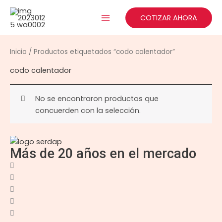
Ir
al
COTIZAR AHORA
contenido
Inicio
/ Productos etiquetados “codo calentador”
codo calentador
No se encontraron productos que
concuerden con la selección.
Más de 20 años en el mercado